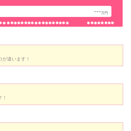
---
万円
力が違います！
す！