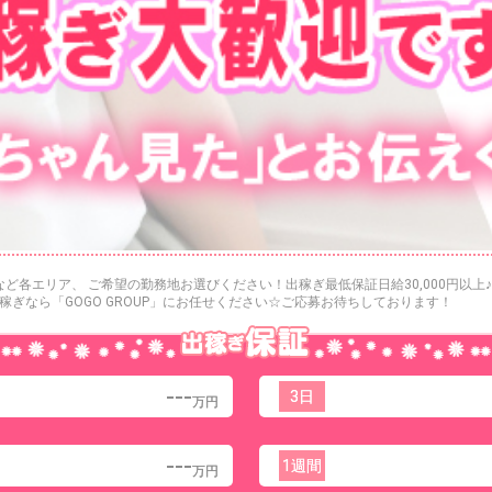
！
ど各エリア、 ご希望の勤務地お選びください！出稼ぎ最低保証日給30,000円以
ぎなら「GOGO GROUP」にお任せください☆ご応募お待ちしております！
---
3日
万円
---
1週間
万円