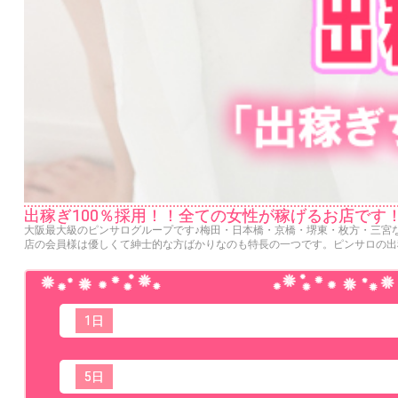
出稼ぎ100％採用！！全ての女性が稼げるお店です
大阪最大級のピンサログループです♪梅田・日本橋・京橋・堺東・枚方・三宮な
店の会員様は優しくて紳士的な方ばかりなのも特長の一つです。ピンサロの出稼
1日
5日