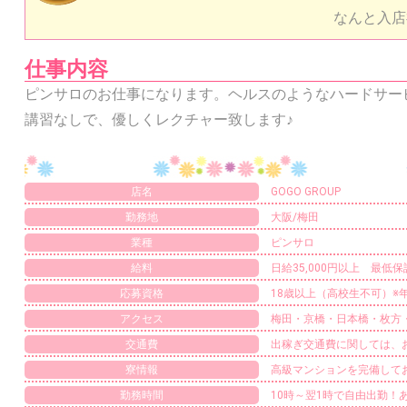
なんと入店
仕事内容
ピンサロのお仕事になります。ヘルスのようなハードサー
講習なしで、優しくレクチャー致します♪
店名
GOGO GROUP
勤務地
大阪/梅田
業種
ピンサロ
給料
日給35,000円以上 最低
応募資格
18歳以上（高校生不可）※
アクセス
梅田・京橋・日本橋・枚方
交通費
出稼ぎ交通費に関しては、
寮情報
高級マンションを完備して
勤務時間
10時～翌1時で自由出勤！